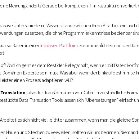
eine Meinung ändert? Gerade bei komplexen IT-Infrastrukturen verliert 
 massive Unterschiede im Wissensstand zwischen Ihren Mitarbeitern und d
 Anwendungen zu setzen, die ohne Programmierkenntnisse bedienbar sin
ich so Daten in einer
intuitiven Plattform
zusammenführen und der Daten
rt.
of? Ähnlich geht es dem Rest der Belegschaft, wenn er mit Daten konfron
e Domänen-Experte sein muss. Was aber wenn der Einkauf bestimmte In
leister einen Prozess adaptieren will?
 Translation
, also der Transformation von Daten in verständliche For
tückte Data Translation Tools lassen sich “Übersetzungen” einfach und
: Arbeitet es sich nicht viel leichter zusammen, wenn man die gleiche Sp
gen Hauen und Stechen zu verweilen, sollten wir uns besinnen: Niemand k