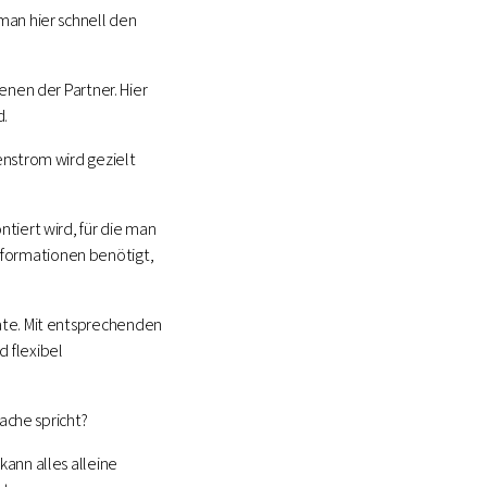
man hier schnell den
enen der Partner. Hier
d.
strom wird gezielt
tiert wird, für die man
formationen benötigt,
mate. Mit entsprechenden
 flexibel
rache spricht?
ann alles alleine