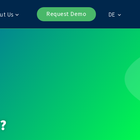
Request Demo
ut Us
DE
”?