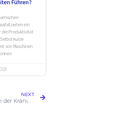
eiten Führen?
ynamischen
Ausfallzeiten ein
 die Produktivität
 Selbst kurze
eb von Maschinen
können
2023
NEXT
Wie IIoT das Wachstum in der Kranindustrie vorantreibt