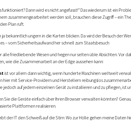
s funktioniert? Dann wird es nicht angefasst!” Das wiederum ist ein Pro
ern zusammengearbeitet werden soll, brauchen diese Zugriff – ein The
 den Plan ruft.
 ja bekanntlich ungern in die Karten blicken. Da wird der Besuch der We
tes – vom Sicherheitsaufwand her schnell zum Staatsbesuch
er alle friedliebende Wesen und hegen nur selten üble Absichten. Vor da
fen, wie die Zusammenarbeit an der Edge aussehen kann:
nt
ist vor allem dann wichtig, wenn hunderte Maschinen weltweit verw
n hier mit Service-Providern und Herstellern reibungslos zusammenarb
jedoch auf jedem einzelnen Gerät zu installieren und zu pflegen, ist un
n Sie die Geräte einfach über Ihren Browser verwalten könnten? Genau 
ierte Plattformen realisieren.
ibt der IT den Schweiß auf die Stirn: Wo zur Hölle gehen meine Daten h