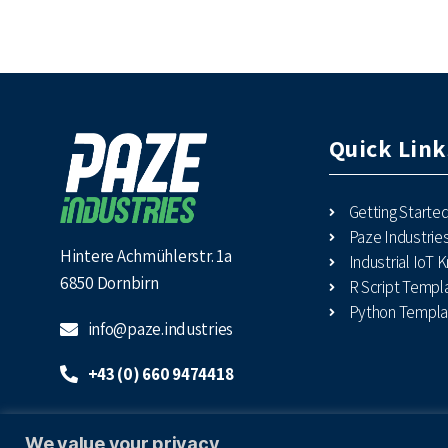
Quick Link
Getting Starte
Paze Industri
Hintere Achmühlerstr. 1a
Industrial IoT
6850 Dornbirn
R Script Templ
Python Templa
info@paze.industries
+43 (0) 660 9474418
We value your privacy