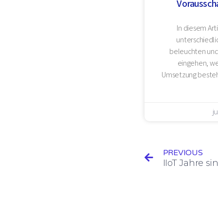
Voraussc
In diesem Art
unterschiedl
beleuchten und
eingehen, we
Umsetzung besteh
j
PREVIOUS
IIoT Jahre s