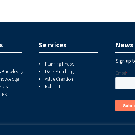
s
Services
News 
Sign up t
d
Planning Phase
es Knowledge
Data Plumbing
 Knowledge
Value Creation
ates
Roll Out
tes