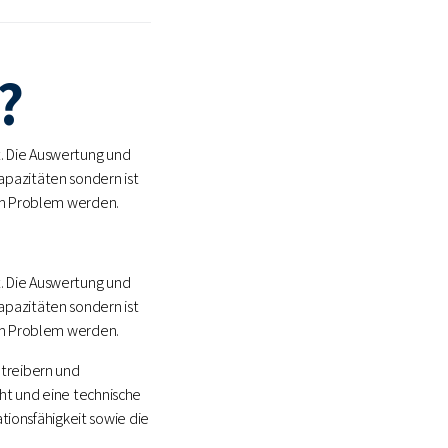
?
. Die Auswertung und
apazitäten sondern ist
zum Problem werden.
. Die Auswertung und
apazitäten sondern ist
zum Problem werden.
etreibern und
ht und eine technische
ationsfähigkeit sowie die