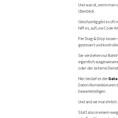
Und was ist, wenn man s
Überblick.
Gleichzeitig gibt es oft
hilft es, auf Low Code
Per Drag-&-Drop lassen s
gesteuert und kontrollie
Sie verstehen nur Bahnh
eigentlich ausgewiesen
oder der externe Dienst
Hier bedarf es der
Data
Daten-Nomenklaturen bes
bewerkstelligen.
Und sind wir mal ehrlich
Statt also in einem ewi