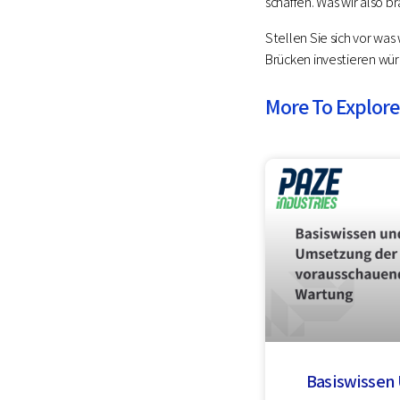
schaffen. Was wir also b
Stellen Sie sich vor was
Brücken investieren wü
More To Explore
Basiswissen