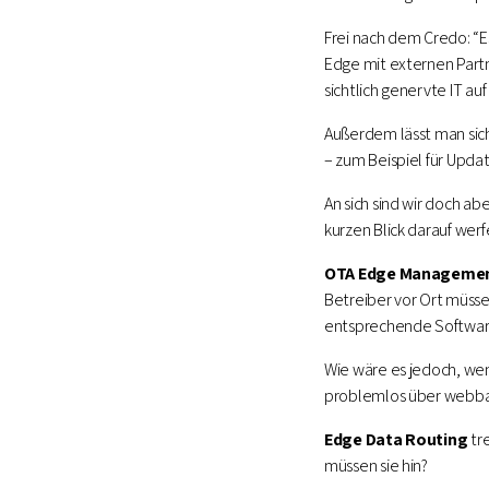
Frei nach dem Credo: “E
Edge mit externen Partn
sichtlich genervte IT auf
Außerdem lässt man sich
– zum Beispiel für Upda
An sich sind wir doch ab
kurzen Blick darauf wer
OTA Edge Manageme
Betreiber vor Ort müsse
entsprechende Software 
Wie wäre es jedoch, wen
problemlos über webbas
Edge Data Routing
tre
müssen sie hin?