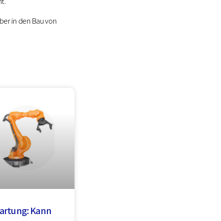
t.
eber in den Bau von
artung: Kann