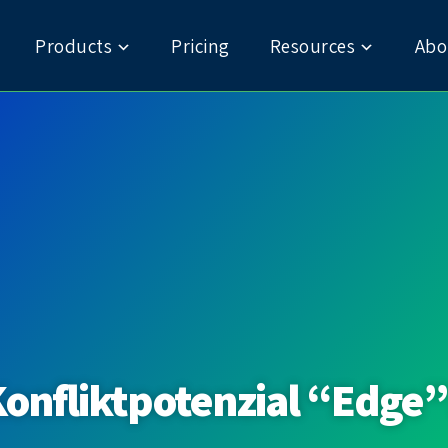
Products
Pricing
Resources
Abo
onfliktpotenzial “Edge