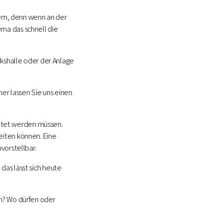
blem, denn wenn an der
ma das schnell die
rkshalle oder der Anlage
her lassen Sie uns einen
altet werden müssen.
eiten können. Eine
vorstellbar.
das lässt sich heute
in? Wo dürfen oder