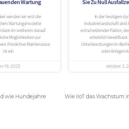
hauenden Wartung
Sie Zu Null Ausfallz
ikel werden wir erst die
In der heutigen d
ichen Wartungsmodelle
Industrielandschaft sind 
 dann im weiteren darauf
entscheidender Faktor, der
lche Möglichkeiten zur
erheblich beeinflusst.
en. Predictive Maintenance
Unterbrechungen im Betri
ist ein
oder Anlagen 
uni 19, 2023
oktober 2, 
ind wie Hundejahre